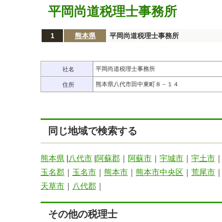
平岡尚道税理士事務所
1
熊本県
平岡尚道税理士事務所
平岡尚道税理士事務所
社名
熊本県八代市田中東町８－１４
住所
同じ地域で検索する
熊本県
|
八代市
|
阿蘇郡
｜
阿蘇市
｜
宇城市
｜
宇土市
玉名郡
｜
玉名市
｜
熊本市
｜
熊本市中央区
｜
荒尾市
天草市
｜
八代郡
｜
その他の税理士