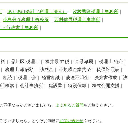
所
｜
ありあけ会計（税理士法人）
｜
浅枝秀隆税理士事務所
｜
｜
小島敬介税理士事務所
｜
西村信男税理士事務所
｜
士・行政書士事務所
｜
問料｜
品川区 税理士｜
福井県 節税｜
直系卑属｜
税理士 紹介｜
｜
税理士 報酬額｜
助成金｜
小規模企業共済｜
貸借対照表｜
｜
相続｜
税理士会｜
経営相談｜
使途不明金｜
決算書作成｜
決
所 検索｜
会計事務所｜
建設業｜
特別償却｜
株式公開支援｜
ご不明な点がございましたら、
よくあるご質問
をご覧ください。
ございましたら、どうぞお気軽に
お問い合わせ
ください。