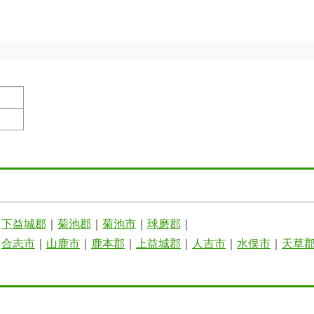
｜
下益城郡
｜
菊池郡
｜
菊池市
｜
球磨郡
｜
｜
合志市
｜
山鹿市
｜
鹿本郡
｜
上益城郡
｜
人吉市
｜
水俣市
｜
天草