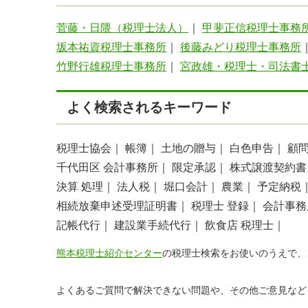
菅藤・日隈（税理士法人）
｜
甲斐正信税理士事務
坂本祐資税理士事務所
｜
後藤みどり税理士事務所
竹野行雄税理士事務所
｜
宮政雄・税理士・司法書
よく検索されるキーワード
税理士協会｜
帳簿｜
土地の贈与｜
白色申告｜
顧
千代田区 会計事務所｜
限定承認｜
株式譲渡契約書
決算 処理｜
法人税｜
堀口会計｜
農業｜
予定納税
相続放棄申述受理証明書｜
税理士 登録｜
会計事務
記帳代行｜
建設業手続代行｜
飲食店 税理士｜
熊本税理士紹介センター
の税理士検索をお使いのうえで、
よくあるご質問で解決できない問題や、その他ご意見など