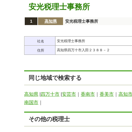
安光税理士事務所
1
高知県
安光税理士事務所
安光税理士事務所
社名
高知県四万十市入田２３８８－２
住所
同じ地域で検索する
高知県
|
四万十市
|
安芸市
｜
香南市
｜
香美市
｜
高知
南国市
｜
その他の税理士