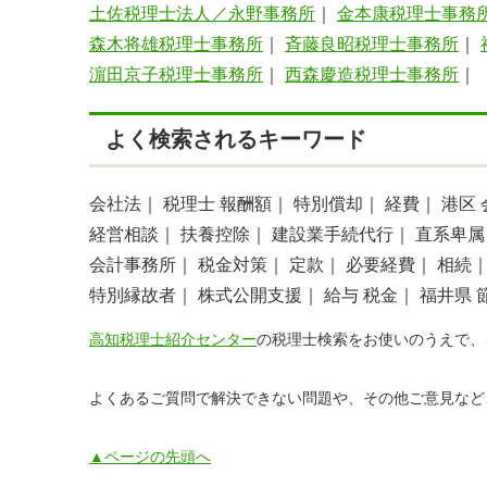
土佐税理士法人／永野事務所
｜
金本康税理士事務
森木将雄税理士事務所
｜
斉藤良昭税理士事務所
｜
濵田京子税理士事務所
｜
西森慶造税理士事務所
｜
よく検索されるキーワード
会社法｜
税理士 報酬額｜
特別償却｜
経費｜
港区
経営相談｜
扶養控除｜
建設業手続代行｜
直系卑属
会計事務所｜
税金対策｜
定款｜
必要経費｜
相続
特別縁故者｜
株式公開支援｜
給与 税金｜
福井県 
高知税理士紹介センター
の税理士検索をお使いのうえで、
よくあるご質問で解決できない問題や、その他ご意見など
▲ページの先頭へ