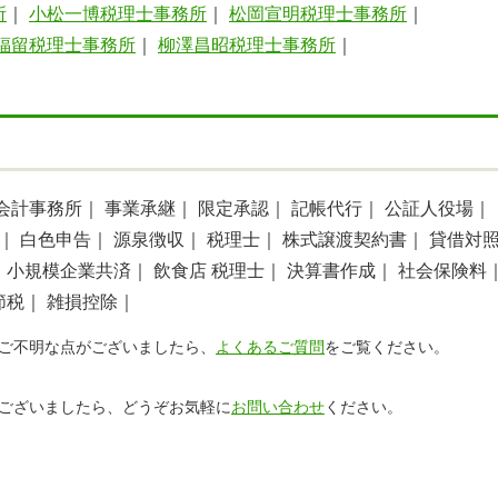
所
｜
小松一博税理士事務所
｜
松岡宣明税理士事務所
｜
福留税理士事務所
｜
柳澤昌昭税理士事務所
｜
 会計事務所｜
事業承継｜
限定承認｜
記帳代行｜
公証人役場｜
｜
白色申告｜
源泉徴収｜
税理士｜
株式譲渡契約書｜
貸借対
｜
小規模企業共済｜
飲食店 税理士｜
決算書作成｜
社会保険料
節税｜
雑損控除｜
ご不明な点がございましたら、
よくあるご質問
をご覧ください。
ございましたら、どうぞお気軽に
お問い合わせ
ください。