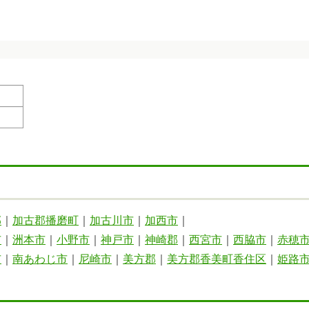
郡
｜
加古郡播磨町
｜
加古川市
｜
加西市
｜
市
｜
洲本市
｜
小野市
｜
神戸市
｜
神崎郡
｜
西宮市
｜
西脇市
｜
赤穂
市
｜
南あわじ市
｜
尼崎市
｜
美方郡
｜
美方郡香美町香住区
｜
姫路