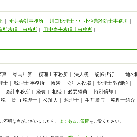
正
｜
垂井会計事務所
｜
川口税理士・中小企業診断士事務所
｜
康弘税理士事務所
｜
田中寿夫税理士事務所
｜
西宮｜
給与計算｜
税理士事務所｜
法人税｜
記帳代行｜
土地の
理士｜
税理士 事務所｜
帳簿｜
公証人役場｜
税理士 報酬額｜
｜
会計事務所｜
経費｜
相続｜
必要経費｜
特別償却｜
納税｜
岡山 税理士｜
公証人｜
税理士｜
生前贈与｜
税理士紹介
ご不明な点がございましたら、
よくあるご質問
をご覧ください。