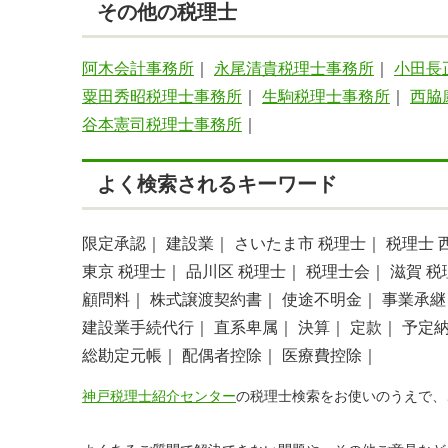
その他の税理士
阿木会計事務所
｜
永尾清貴税理士事務所
｜
小田長
粟田秀昭税理士事務所
｜
生駒税理士事務所
｜
西脇
谷本憲司税理士事務所
｜
よく検索されるキーワード
限定承認｜
建設業｜
さいたま市 税理士｜
税理士 
東京 税理士｜
品川区 税理士｜
税理士会｜
滋賀 税
顧問料｜
株式譲渡契約書｜
使途不明金｜
事業承継
建設業手続代行｜
直系卑属｜
決算｜
定款｜
予定
総勘定元帳｜
配偶者控除｜
医療費控除｜
神戸税理士紹介センター
の税理士検索をお使いのうえで、