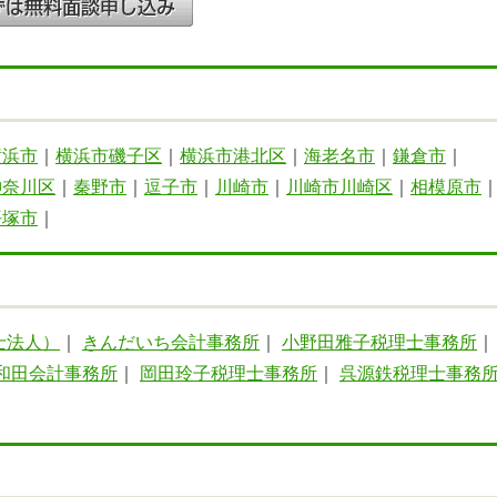
横浜市
｜
横浜市磯子区
｜
横浜市港北区
｜
海老名市
｜
鎌倉市
｜
神奈川区
｜
秦野市
｜
逗子市
｜
川崎市
｜
川崎市川崎区
｜
相模原市
平塚市
｜
士法人）
｜
きんだいち会計事務所
｜
小野田雅子税理士事務所
｜
和田会計事務所
｜
岡田玲子税理士事務所
｜
呉源鉄税理士事務