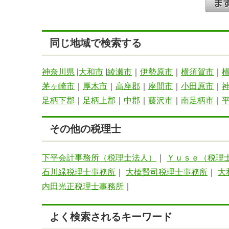
同じ地域で検索する
神奈川県
|
大和市
|
綾瀬市
｜
伊勢原市
｜
横須賀市
｜
茅ヶ崎市
｜
厚木市
｜
高座郡
｜
座間市
｜
小田原市
｜
足柄下郡
｜
足柄上郡
｜
中郡
｜
藤沢市
｜
南足柄市
｜
その他の税理士
下平会計事務所（税理士法人）
｜
Ｙｕｓｅ（税理
石川緑税理士事務所
｜
大橋賢司税理士事務所
｜
大
内田光正税理士事務所
｜
よく検索されるキーワード