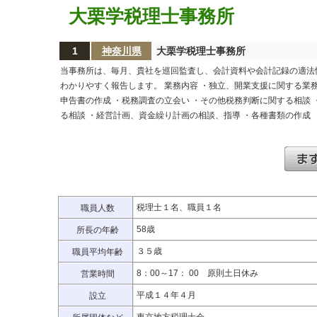
大栗学税理士事務所
1
神奈川県
大栗学税理士事務所
当事務所は、毎月、貴社を巡回監査し、会計資料や会計記録の適法
わかりやすく報告します。 業務内容 ・独立、開業支援に関する業
申告書の作成 ・税務調査の立会い ・その他税務判断に関する相談
る相談 ・経営計画、資金繰り計画の相談、指導 ・各種書類の作成
税理士１名、職員１名
職員人数
58歳
所長の年齢
３５歳
職員平均年齢
8：00～17： 00 原則土日休み
営業時間
平成１４年４月
設立