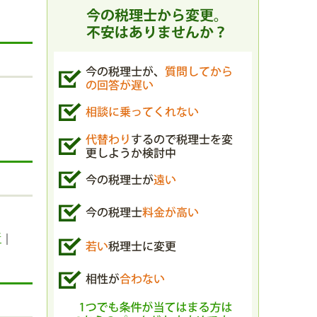
｜
所
｜