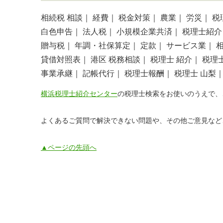
相続税 相談｜
経費｜
税金対策｜
農業｜
労災｜
税
白色申告｜
法人税｜
小規模企業共済｜
税理士紹介
贈与税｜
年調・社保算定｜
定款｜
サービス業｜
貸借対照表｜
港区 税務相談｜
税理士 紹介｜
税理
事業承継｜
記帳代行｜
税理士報酬｜
税理士 山梨
横浜税理士紹介センター
の税理士検索をお使いのうえで、
よくあるご質問で解決できない問題や、その他ご意見など
▲ページの先頭へ