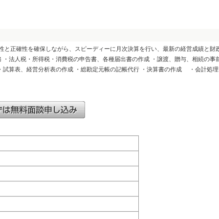
性と正確性を確保しながら、スピーディーに月次決算を行い、最新の経営成績と財
務 ・法人税・所得税・消費税の申告書、各種届出書の作成 ・譲渡、贈与、相続の事
 ・試算表、経営分析表の作成 ・総勘定元帳の記帳代行 ・決算書の作成 ・会計処