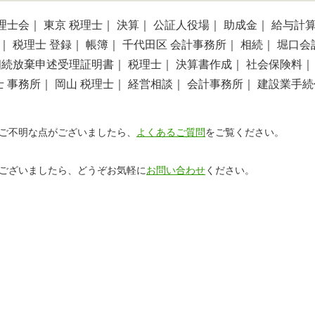
理士会｜
東京 税理士｜
決算｜
公証人役場｜
助成金｜
給与計
｜
税理士 登録｜
帳簿｜
千代田区 会計事務所｜
相続｜
堀口会
相続放棄申述受理証明書｜
税理士｜
決算書作成｜
社会保険料｜
士 事務所｜
岡山 税理士｜
経営相談｜
会計事務所｜
建設業手続
｜
ご不明な点がございましたら、
よくあるご質問
をご覧ください。
ございましたら、どうぞお気軽に
お問い合わせ
ください。