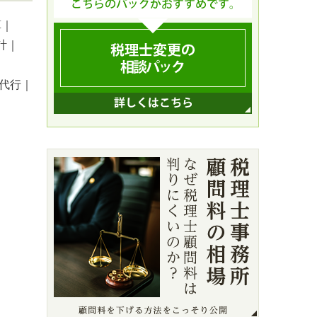
算｜
計｜
代行｜