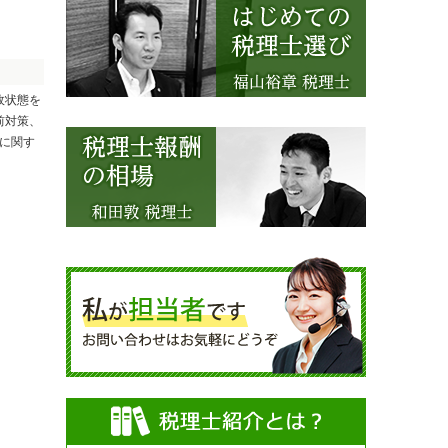
政状態を
前対策、
理に関す