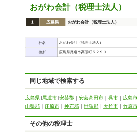
おがわ会計（税理士法人）
1
広島県
おがわ会計（税理士法人）
おがわ会計（税理士法人）
社名
広島県尾道市高須町５２９３
住所
同じ地域で検索する
広島県
|
尾道市
|
安芸郡
｜
安芸高田市
｜
呉市
｜
広島
山県郡
｜
庄原市
｜
神石郡
｜
世羅郡
｜
大竹市
｜
竹原
その他の税理士