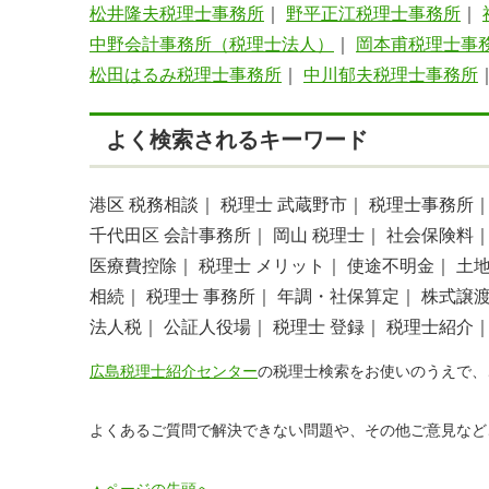
松井隆夫税理士事務所
｜
野平正江税理士事務所
｜
中野会計事務所（税理士法人）
｜
岡本甫税理士事
松田はるみ税理士事務所
｜
中川郁夫税理士事務所
よく検索されるキーワード
港区 税務相談｜
税理士 武蔵野市｜
税理士事務所
千代田区 会計事務所｜
岡山 税理士｜
社会保険料
医療費控除｜
税理士 メリット｜
使途不明金｜
土
相続｜
税理士 事務所｜
年調・社保算定｜
株式譲
法人税｜
公証人役場｜
税理士 登録｜
税理士紹介
広島税理士紹介センター
の税理士検索をお使いのうえで、
よくあるご質問で解決できない問題や、その他ご意見など
▲ページの先頭へ