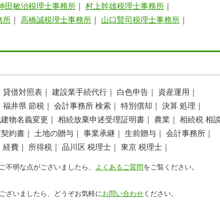
神田敏治税理士事務所
｜
村上幹雄税理士事務所
｜
務所
｜
高橋誠税理士事務所
｜
山口賢司税理士事務所
｜
｜
｜
貸借対照表｜
建設業手続代行｜
白色申告｜
資産運用｜
｜
福井県 節税｜
会計事務所 検索｜
特別償却｜
決算 処理｜
地建物名義変更｜
相続放棄申述受理証明書｜
農業｜
相続税 相
渡契約書｜
土地の贈与｜
事業承継｜
生前贈与｜
会計事務所｜
｜
経費｜
所得税｜
品川区 税理士｜
東京 税理士｜
ご不明な点がございましたら、
よくあるご質問
をご覧ください。
ございましたら、どうぞお気軽に
お問い合わせ
ください。