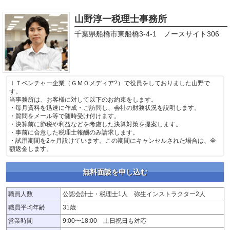
山野淳一税理士事務所
千葉県船橋市東船橋3-4-1 ノースサイト306
ＩＴベンチャー企業（ＧＭＯメディア?）で役員をしておりました山野で
す。
当事務所は、お客様に対して以下のお約束をします。
・毎月資料を迅速に作成・ご訪問し、会社の財務状況を説明します。
・質問をメール等で随時受け付けます。
・決算前に節税や利益などを考慮した決算対策を提案します。
・事前に合意した税理士報酬のみ請求します。
・試用期間を2ヶ月設けています。この期間にキャンセルされた場合は、全
額返金します。
無料面談を申し込む
職員人数
公認会計士・税理士1人 弥生インストラクター2人
職員平均年齢
31歳
営業時間
9:00〜18:00 土日祝日も対応